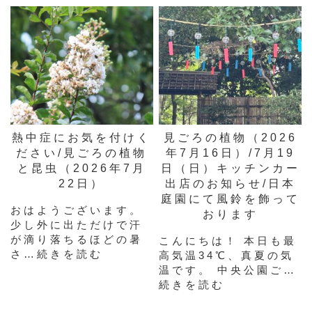
熱中症にお気を付けく
見ごろの植物（2026
ださい/見ごろの植物
年7月16日）/7月19
と昆虫（2026年7月
日（日）キッチンカー
22日）
出店のお知らせ/日本
庭園にて風鈴を飾って
おはようございます。
おります
少し外に出ただけで汗
が滴り落ちるほどの暑
こんにちは！ 本日も最
さ…続きを読む
高気温34℃、真夏の気
温です。 中央公園ご…
続きを読む